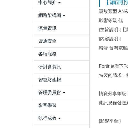
【漏洞預警】
中心簡介
事故類型 ANA-
網路架構圖
影響等級 低
流量資訊
[主旨說明:]【漏洞
[內容說明:]
資通安全
轉發 台灣電腦網
各項服務
Fortinet旗
研討會資訊
特製的請求，
智慧財產權
管理委員會
情資分享等級:
此訊息僅發送
影音學習
執行成效
[影響平台:]