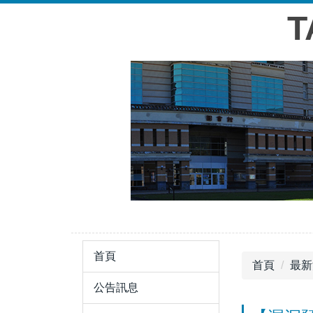
跳
到
主
要
內
容
區
首頁
首頁
最新
公告訊息