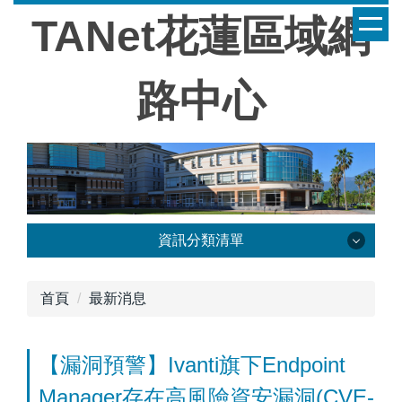
跳
TANet花蓮區域網
到
主
要
路中心
內
容
區
資訊分類清單
首頁
首頁
最新消息
公告訊息
中心簡介
【漏洞預警】Ivanti旗下Endpoint
Manager存在高風險資安漏洞(CVE-
網路架構圖