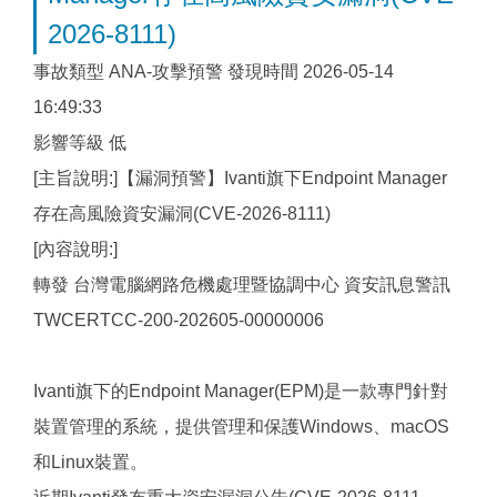
2026-8111)
流量資訊
事故類型 ANA-攻擊預警 發現時間 2026-05-14
資通安全
16:49:33
影響等級 低
各項服務
[主旨說明:]【漏洞預警】Ivanti旗下Endpoint Manager
研討會資訊
存在高風險資安漏洞(CVE-2026-8111)
智慧財產權
[內容說明:]
轉發 台灣電腦網路危機處理暨協調中心 資安訊息警訊
管理委員會
TWCERTCC-200-202605-00000006
影音學習
Ivanti旗下的Endpoint Manager(EPM)是一款專門針對
執行成效
裝置管理的系統，提供管理和保護Windows、macOS
問卷調查
和Linux裝置。
DNS RPZ